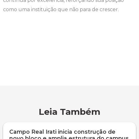
contínua por excelência, reforçando sua posição
Seguro Escolar
como uma instituição que não para de crescer.
Publicações Científicas
Simulado Preparatório
Revistas Campo Real
Solicitação de Horas Complementares e
Sociais
WhatsApp Campo Real Irati
Visitas Campo Real
Leia Também
Campo Real Irati inicia construção de
novo bloco e amplia estrutura do campus