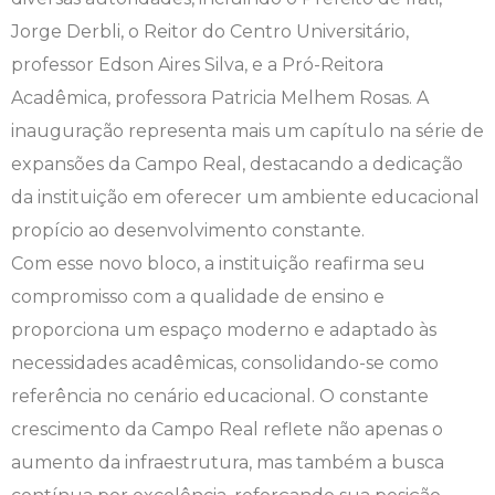
Jorge Derbli, o Reitor do Centro Universitário,
Medicina Veterinária
Ensalamento
Extensão
professor Edson Aires Silva, e a Pró-Reitora
Psicologia
Horário de Aulas
Infocampo
Acadêmica, professora Patricia Melhem Rosas. A
inauguração representa mais um capítulo na série de
Manual do Acadêmico
Intercampo
expansões da Campo Real, destacando a dedicação
da instituição em oferecer um ambiente educacional
Manual de Formatura
Logos Campo Real
propício ao desenvolvimento constante.
Com esse novo bloco, a instituição reafirma seu
Manual de Trabalhos Acadêmicos
NAAP
compromisso com a qualidade de ensino e
Simpósio Acadêmico de Pesquisa,
Oportunidade Real
proporciona um espaço moderno e adaptado às
Inovação e Extensão
necessidades acadêmicas, consolidando-se como
Portal do RH
referência no cenário educacional. O constante
Minha Biblioteca
crescimento da Campo Real reflete não apenas o
Portal do Egresso
Segunda Chamada
aumento da infraestrutura, mas também a busca
Programa de Monitoria