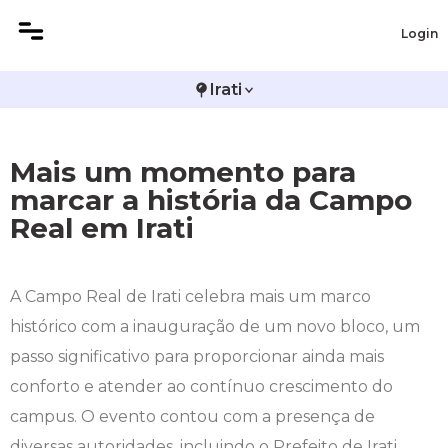
Login
Histórico
Administração
Engenharia Civil – EAD
Atestado de Matrícula
Bolsas e Incentivos
Irati
Reitoria
Biomedicina
Engenharia de Software – EAD
2ª Via do Boleto
CPA
Mais um momento para
Infraestrutura
Direito
Farmácia – EAD
Atividades Complementares e Sociais
COLAP
marcar a história da Campo
Real em Irati
Editais
Enfermagem
Fisioterapia – EAD
Biblioteca
Comitê de Ética em Pesquisa
Publicações Institucionais
Engenharia Agronômica
Medicina Veterinária – EAD
Carteirinha do Estudante
Comissão de Ética no Uso de Animais
A Campo Real de Irati celebra mais um marco
histórico com a inauguração de um novo bloco, um
Engenharia Civil
Calendário Acadêmico
Diploma Digital
passo significativo para proporcionar ainda mais
Farmácia
Calendário de Provas
Educação em Direitos Humanos
conforto e atender ao contínuo crescimento do
campus. O evento contou com a presença de
Fisioterapia
Central de Estágios - TCC
Editais
diversas autoridades, incluindo o Prefeito de Irati,