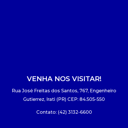
Medicina Veterinária
Ensalamento
Extensão
Psicologia
Horário de Aulas
Infocampo
Manual do Acadêmico
Intercampo
Manual de Formatura
Logos Campo Real
Manual de Trabalhos Acadêmicos
NAAP
VENHA NOS VISITAR!
Simpósio Acadêmico de Pesquisa,
Oportunidade Real
Inovação e Extensão
Rua José Freitas dos Santos, 767, Engenheiro
Portal do RH
Gutierrez, Irati (PR) CEP: 84.505-550
Minha Biblioteca
Portal do Egresso
Contato: (42) 3132-6600
Segunda Chamada
Programa de Monitoria