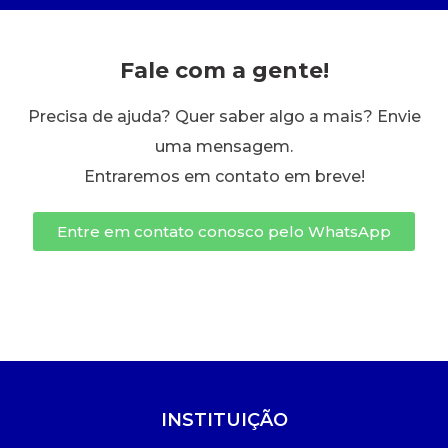
Seguro Escolar
Publicações Científicas
Fale com a gente!
Simulado Preparatório
Revistas Campo Real
Precisa de ajuda? Quer saber algo a mais? Envie
Solicitação de Horas Complementares e
Sociais
uma mensagem.
WhatsApp Campo Real Irati
Entraremos em contato em breve!
Visitas Campo Real
Entre em contato conosco pelo WhatsApp
INSTITUIÇÃO